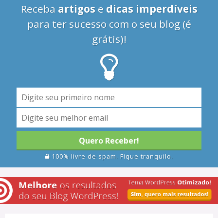
Receba
artigos
e
dicas imperdíveis
para ter sucesso com o seu blog (é
grátis)!
Quero Receber!
100% livre de spam. Fique tranquilo.