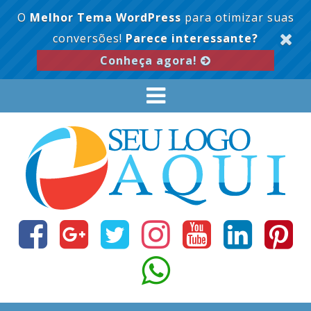
O
Melhor Tema WordPress
para otimizar suas
conversões!
Parece interessante?
Conheça agora!